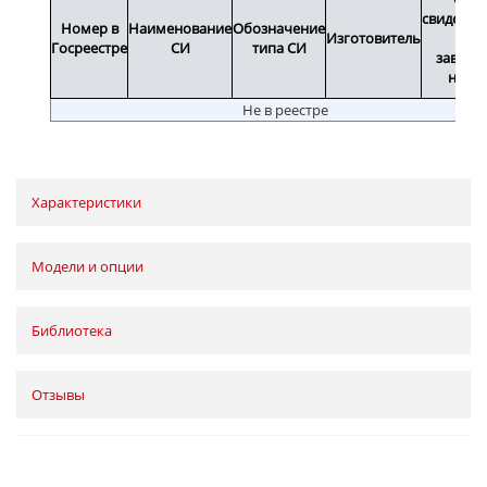
свидетел
Номер в
Наименование
Обозначение
Изготовитель
или
Госреестре
СИ
типа СИ
заводс
номе
Не в реестре
Характеристики
Модели и опции
Библиотека
Отзывы