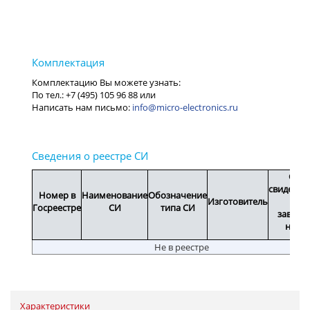
info@micro-electronics.ru
Срок
свидетел
Номер в
Наименование
Обозначение
Изготовитель
или
Госреестре
СИ
типа СИ
заводс
номе
Не в реестре
Характеристики