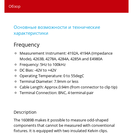
Обзор
Frequency
Measurement Instrument: 4192A, 4194A (Impedance
Mode), 4263B, 4278A, 4284A, 4285A and E4980A
Frequency: 5Hz to 100kHz
DC Bias: -42V to +42V
Operating Temperature: 0 to 55degC
Terminal Diameter: 7.9mm or less
Cable Length: Approx.0.94m (from connector to clip tip)
Terminal Connection: BNC, 4 terminal-pair
Description
The 16089B makes it possible to measure odd-shaped
components that cannot be measured with conventional
fixtures. It is equipped with two insulated Kelvin clips.