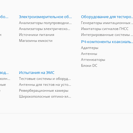
Радиоизмерительное оборудование
Электроизмерительное оборудование
Оборудование для тестирова
Анализаторы полупроводников
Генераторы имитационных и заг
Анализаторы электрической мощности
Имитаторы сигналов ГНСС
и
Источники питания
Интегрированные системы защиты от ГНСС
Магазины емкости
РЧ-компоненты к
Адаптеры
Антенны
Аттенюаторы
Блоки DC
РЧ-компоненты волноводные
Испытания на ЭМС
Адаптеры коаксиально-волноводные
Тестовые системы и оборудование
ные
Антенны для тестов на устойчивость к ЭМП
е
Реверберационные камеры
Широкополосные оптико-электрические линии