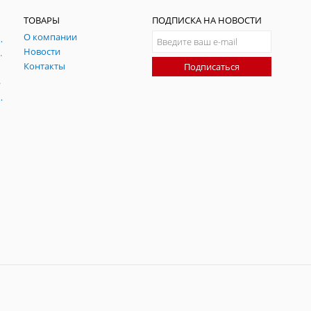
ТОВАРЫ
ПОДПИСКА НА НОВОСТИ
О компании
ния и симуляции ГНСС
Новости
радительных помех
Контакты
Подписаться
-помех
оаксиальные