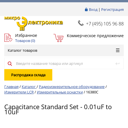
Вход
|
Регистрация
+7 (495) 105 96 88
Избранное
Коммерческое предложение
Товаров (
0
)
Каталог товаров
Распродажа склада
Главная
/
Каталог
/
Радиоизмерительное оборудование
/
Измерители LCR
/
Измерительные оснастки
/
16380C
Capacitance Standard Set - 0.01uF to
10uF