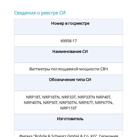
Номер в госреестре
69958-17
Наименование СИ
Ваттметры поглощаемой мощности СВЧ
Обозначение типа СИ
NRP18T, NRP18TN, NRP33T, NRP33TN NRP40T,
NRP40TN, NRP50T, NRP50TN, NRP67T, NRP67TN,
NRP110T
Изготовитель
Фирма "Rohde & Schwarz GmbH & Co. KG", Германия