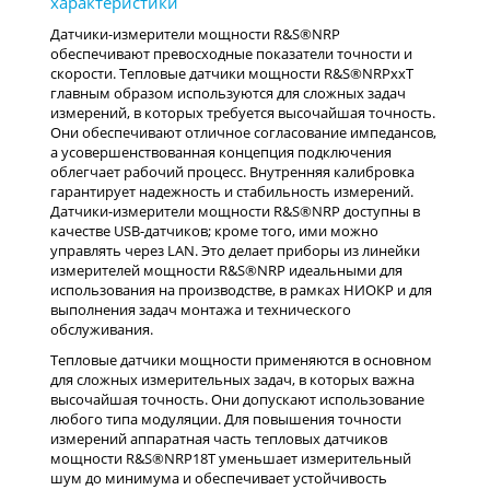
Датчики-измерители мощности R&S®NRP
обеспечивают превосходные показатели точности и
скорости. Тепловые датчики мощности R&S®NRPxxT
главным образом используются для сложных задач
измерений, в которых требуется высочайшая точность.
Они обеспечивают отличное согласование импедансов,
а усовершенствованная концепция подключения
облегчает рабочий процесс. Внутренняя калибровка
гарантирует надежность и стабильность измерений.
Датчики-измерители мощности R&S®NRP доступны в
качестве USB-датчиков; кроме того, ими можно
управлять через LAN. Это делает приборы из линейки
измерителей мощности R&S®NRP идеальными для
использования на производстве, в рамках НИОКР и для
выполнения задач монтажа и технического
обслуживания.
Тепловые датчики мощности применяются в основном
для сложных измерительных задач, в которых важна
высочайшая точность. Они допускают использование
любого типа модуляции. Для повышения точности
измерений аппаратная часть тепловых датчиков
мощности R&S®NRP18T уменьшает измерительный
шум до минимума и обеспечивает устойчивость