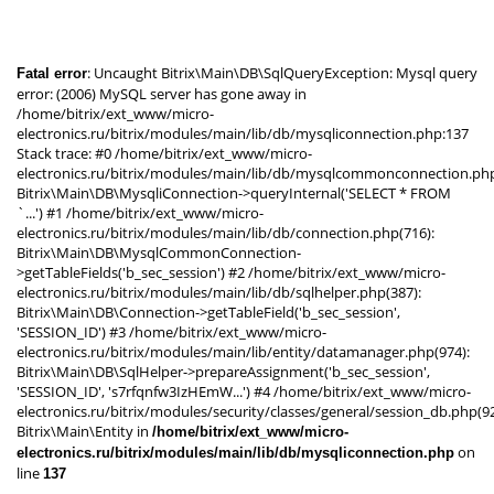
: Uncaught Bitrix\Main\DB\SqlQueryException: Mysql query
Fatal error
error: (2006) MySQL server has gone away in
/home/bitrix/ext_www/micro-
electronics.ru/bitrix/modules/main/lib/db/mysqliconnection.php:137
Stack trace: #0 /home/bitrix/ext_www/micro-
electronics.ru/bitrix/modules/main/lib/db/mysqlcommonconnection.php
Bitrix\Main\DB\MysqliConnection->queryInternal('SELECT * FROM
`...') #1 /home/bitrix/ext_www/micro-
electronics.ru/bitrix/modules/main/lib/db/connection.php(716):
Bitrix\Main\DB\MysqlCommonConnection-
>getTableFields('b_sec_session') #2 /home/bitrix/ext_www/micro-
electronics.ru/bitrix/modules/main/lib/db/sqlhelper.php(387):
Bitrix\Main\DB\Connection->getTableField('b_sec_session',
'SESSION_ID') #3 /home/bitrix/ext_www/micro-
electronics.ru/bitrix/modules/main/lib/entity/datamanager.php(974):
Bitrix\Main\DB\SqlHelper->prepareAssignment('b_sec_session',
'SESSION_ID', 's7rfqnfw3IzHEmW...') #4 /home/bitrix/ext_www/micro-
electronics.ru/bitrix/modules/security/classes/general/session_db.php(92
Bitrix\Main\Entity in
/home/bitrix/ext_www/micro-
on
electronics.ru/bitrix/modules/main/lib/db/mysqliconnection.php
line
137