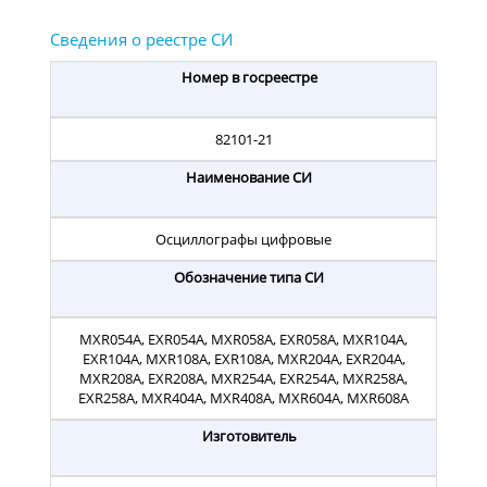
Номер в госреестре
82101-21
Наименование СИ
Осциллографы цифровые
Обозначение типа СИ
MXR054A, EXR054A, MXR058A, EXR058A, MXR104A,
EXR104A, MXR108A, EXR108A, MXR204A, EXR204A,
MXR208A, EXR208A, MXR254A, EXR254A, MXR258A,
EXR258A, MXR404A, MXR408A, MXR604A, MXR608A
Изготовитель