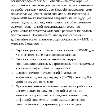
осциллографы серии MXR обеспечивают ускорение
построения глазковых диаграмм и запуска в сочетании
со свойственными приборам Keysight превосходными
показателями целостности сигналов. Осциллографы
серии MXR также позволяют защитить ваши будущие
инвестиции, поскольку они полностью обеспечивают
возможность полной модернизации, включая
увеличение количества каналов и расширение полосы
пропускания. Покупайте то, что нужно сегодня, и
добавляйте все остальное в осциллограф серии MXR по
мере необходимости.
Верхняя граница полосы пропускания от 500 МГц до
6 ГГц на всех 4 или 8 аналоговых каналах
Высокая скорость измерений благодаря
специализированным микросхемам, используемым
в осциллографах Infiniium серии UXR
Высокая точность измерений благодаря
эффективному числу разрядов (ENOB), равному 9, и
уровню шумов от 43 мкВ
Функциональные возможности восьми приборов в
одном: осциллограф, логический анализатор,
анализатор протоколов последовательных шин,
цифровой вольтметр, частотомер, анализатор
спектра реального времени, устройство для