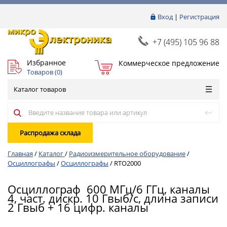
Вход
|
Регистрация
+7 (495) 105 96 88
Избранное
Коммерческое предложение
Товаров (
0
)
Каталог товаров
Распродажа склада
Главная
/
Каталог
/
Радиоизмерительное оборудование
/
Осциллографы
/
Осциллографы
/
RTO2000
Осциллограф 600 МГц/6 ГГц, каналы
4, част. дискр. 10 Гвыб/с, длина записи
2 Гвыб + 16 цифр. каналы