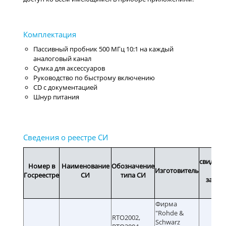
Пассивный пробник 500 МГц 10:1 на каждый
аналоговый канал
Сумка для аксессуаров
Руководство по быстрому включению
CD с документацией
Шнур питания
Сро
свидете
Номер в
Наименование
Обозначение
Изготовитель
ил
Госреестре
СИ
типа СИ
завод
ном
Фирма
"Rohde &
RTO2002,
Schwarz