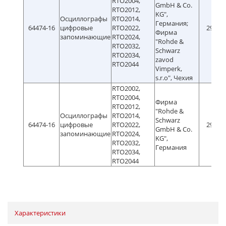
RTO2004,
GmbH & Co.
RTO2012,
KG",
Осциллографы
RTO2014,
Германия;
64474-16
цифровые
RTO2022,
29.06.
Фирма
запоминающие
RTO2024,
"Rohde &
RTO2032,
Schwarz
RTO2034,
zavod
RTO2044
Vimperk,
s.r.o", Чехия
RTO2002,
RTO2004,
Фирма
RTO2012,
"Rohde &
Осциллографы
RTO2014,
Schwarz
64474-16
цифровые
RTO2022,
29.06.
GmbH & Co.
запоминающие
RTO2024,
KG",
RTO2032,
Германия
RTO2034,
RTO2044
Характеристики