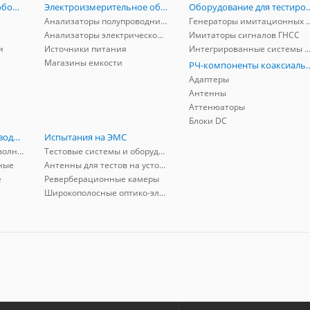
Радиоизмерительное оборудование
Электроизмерительное оборудование
Оборудование для тестирова
Анализаторы полупроводников
Генераторы имитационных и заг
Анализаторы электрической мощности
Имитаторы сигналов ГНСС
и
Источники питания
Интегрированные системы защиты от ГНСС
Магазины емкости
РЧ-компоненты к
Адаптеры
Антенны
Аттенюаторы
Блоки DC
РЧ-компоненты волноводные
Испытания на ЭМС
Адаптеры коаксиально-волноводные
Тестовые системы и оборудование
ные
Антенны для тестов на устойчивость к ЭМП
е
Реверберационные камеры
Широкополосные оптико-электрические линии