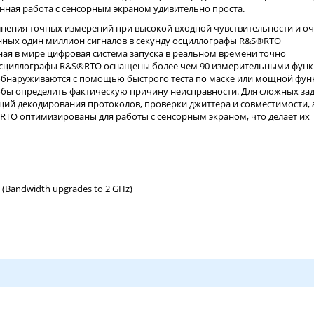
ная работа с сенсорным экраном удивительно проста.
ения точных измерений при высокой входной чувствительности и о
анных один миллион сигналов в секунду осциллографы R&S®RTO
ая в мире цифровая система запуска в реальном времени точно
 Осциллографы R&S®RTO оснащены более чем 90 измерительными фун
 обнаруживаются с помощью быстрого теста по маске или мощной фун
обы определить фактическую причину неисправности. Для сложных за
ций декодирования протоколов, проверки джиттера и совместимости, 
RTO оптимизированы для работы с сенсорным экраном, что делает их
(Bandwidth upgrades to 2 GHz)