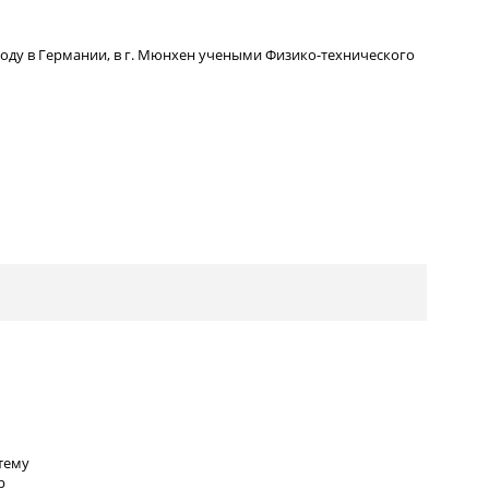
году в Германии, в г. Мюнхен учеными Физико-технического
тему
р