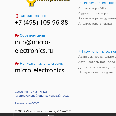
Анализаторы АФУ
Аудиоанализаторы
Заказать звонок
Анализаторы модуляци
+7 (495) 105 96 88
Анализаторы спектра
Обратная связь
info@micro-
electronics.ru
Аттенюаторы волновод
Написать нам в телеграмм
Детекторы волноводны
micro-electronics
Нагрузки волноводные
Сведения по ФЗ - №426
"О специальной оценке условий труда"
Результаты СОУТ
© ООО «Микроэлектроника», 2017—2026
Разработка сайта
-
ITConstruct