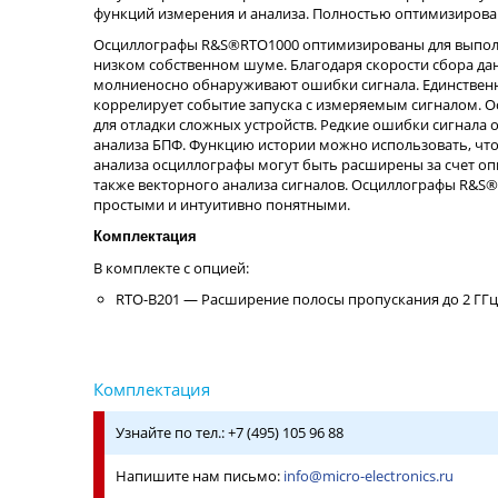
функций измерения и анализа. Полностью оптимизирован
Осциллографы R&S®RTO1000 оптимизированы для выполн
низком собственном шуме. Благодаря скорости сбора д
молниеносно обнаруживают ошибки сигнала. Единственн
коррелирует событие запуска с измеряемым сигналом.
для отладки сложных устройств. Редкие ошибки сигнала
анализа БПФ. Функцию истории можно использовать, чт
анализа осциллографы могут быть расширены за счет оп
также векторного анализа сигналов. Осциллографы R&S®
простыми и интуитивно понятными.
Комплектация
В комплекте с опцией:
RTO-B201 — Расширение полосы пропускания до 2 ГГц 
Узнайте по тел.: +7 (495) 105 96 88
Напишите нам письмо:
info@micro-electronics.ru