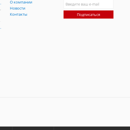
О компании
ния и симуляции ГНСС
Новости
радительных помех
Контакты
Подписаться
-помех
оаксиальные