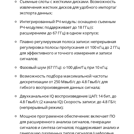
Съемные слоты с жесткими дисками. Возможность
извлечения жестких дисков для удобного импорта/
экспорта данных;
Интегрированный РЧ-модуль: оснащено съемным
РЧ-модулем; поддерживает до 18 ГГц (с
расширением до 67 ГГц) в одном корпусе;
Плавно регулируемая полоса записи: непрерывная
регулировка полосы пропускания от 100 кГц до 2 ГГц
для эффективного и точного измерения и записи
сигналов;
Фазовый шум (67 ГГц): ≤-100 дБн/Гц при 10 кГц;
Возможность подбора максимальной частоты
дискретизации от 250 Мвыб/с до 4.8 Гвыб/с для
гибкого воспроизведения данных сигнала;
Двухканальное IQ воспроизведение ЦАП: 14 бит, до
4.8 Гвыб/с (2 канала IQ) Скорость записи: до 4.8 ГБ/с
(непрерывный режим);
Мощное программное обеспечение: включает ПО
для расширенного анализа сигналов, генерации
сигналов и синтеза сигналов; поддерживает анализ и
генерацию различных типов сигналов (цифровые