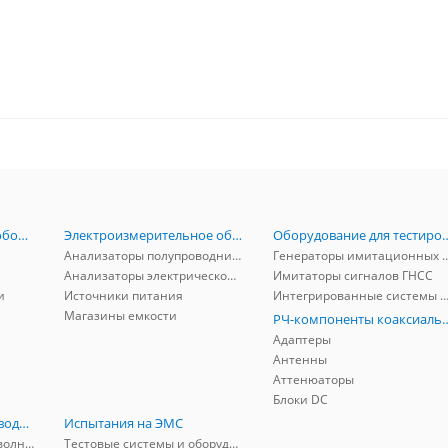
Радиоизмерительное оборудование
Электроизмерительное оборудование
Оборудование для тестирова
Анализаторы полупроводников
Генераторы имитационных и заг
Анализаторы электрической мощности
Имитаторы сигналов ГНСС
и
Источники питания
Интегрированные системы защиты от ГНСС
Магазины емкости
РЧ-компоненты к
Адаптеры
Антенны
Аттенюаторы
Блоки DC
РЧ-компоненты волноводные
Испытания на ЭМС
Адаптеры коаксиально-волноводные
Тестовые системы и оборудование