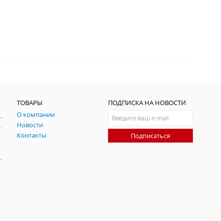
ТОВАРЫ
ПОДПИСКА НА НОВОСТИ
О компании
ния и симуляции ГНСС
Новости
радительных помех
Контакты
Подписаться
-помех
оаксиальные