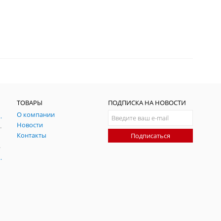
ТОВАРЫ
ПОДПИСКА НА НОВОСТИ
О компании
ния и симуляции ГНСС
Новости
радительных помех
Контакты
Подписаться
-помех
оаксиальные