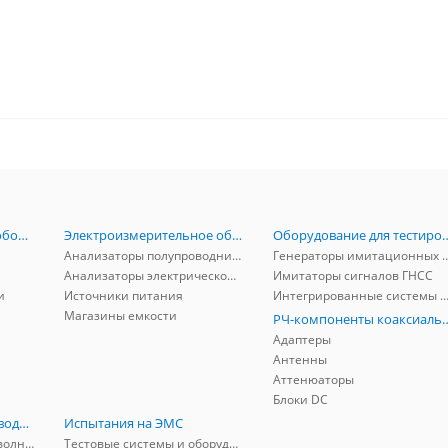
Радиоизмерительное оборудование
Электроизмерительное оборудование
Оборудование для тестирова
Анализаторы полупроводников
Генераторы имитационных и заг
Анализаторы электрической мощности
Имитаторы сигналов ГНСС
и
Источники питания
Интегрированные системы защиты от ГНСС
Магазины емкости
РЧ-компоненты к
Адаптеры
Антенны
Аттенюаторы
Блоки DC
РЧ-компоненты волноводные
Испытания на ЭМС
Адаптеры коаксиально-волноводные
Тестовые системы и оборудование