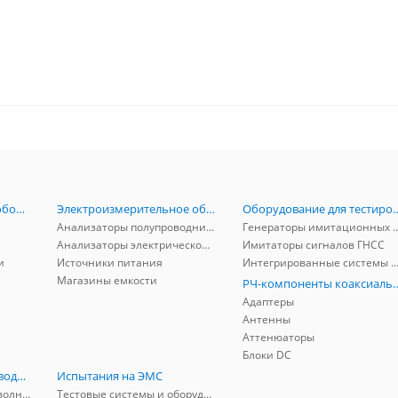
Радиоизмерительное оборудование
Электроизмерительное оборудование
Оборудование для тестирова
Анализаторы полупроводников
Генераторы имитационных и заг
Анализаторы электрической мощности
Имитаторы сигналов ГНСС
и
Источники питания
Интегрированные системы защиты от ГНСС
Магазины емкости
РЧ-компоненты к
Адаптеры
Антенны
Аттенюаторы
Блоки DC
РЧ-компоненты волноводные
Испытания на ЭМС
Адаптеры коаксиально-волноводные
Тестовые системы и оборудование