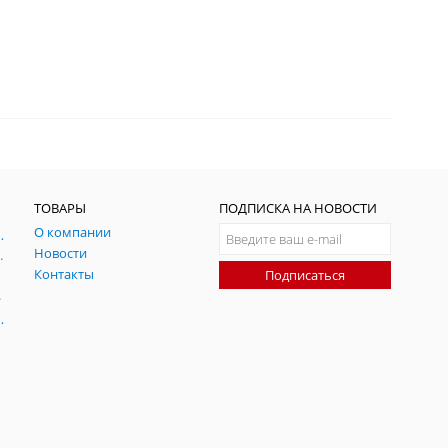
ТОВАРЫ
ПОДПИСКА НА НОВОСТИ
О компании
ния и симуляции ГНСС
Новости
радительных помех
Контакты
Подписаться
-помех
оаксиальные