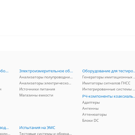
Радиоизмерительное оборудование
Электроизмерительное оборудование
Оборудование для тестирова
Анализаторы полупроводников
Генераторы имитационных и заг
Анализаторы электрической мощности
Имитаторы сигналов ГНСС
и
Источники питания
Интегрированные системы защиты от ГНСС
Магазины емкости
РЧ-компоненты к
Адаптеры
Антенны
Аттенюаторы
Блоки DC
РЧ-компоненты волноводные
Испытания на ЭМС
Адаптеры коаксиально-волноводные
Тестовые системы и оборудование