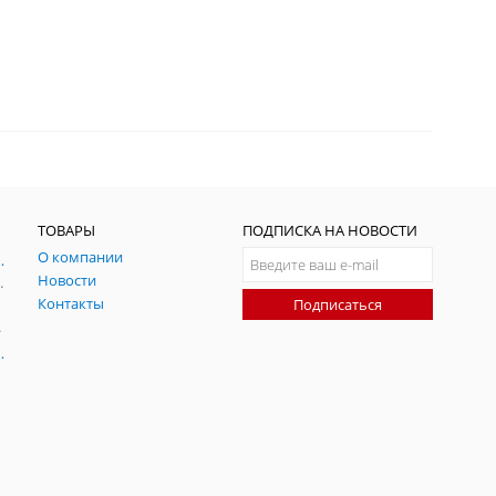
ТОВАРЫ
ПОДПИСКА НА НОВОСТИ
О компании
ния и симуляции ГНСС
Новости
радительных помех
Контакты
Подписаться
-помех
оаксиальные