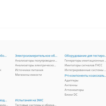
Радиоизмерительное оборудование
Электроизмерительное оборудование
Оборудование для тестирова
Анализаторы полупроводников
Генераторы имитационных и заг
Анализаторы электрической мощности
Имитаторы сигналов ГНСС
и
Источники питания
Интегрированные системы защиты от ГНСС
Магазины емкости
РЧ-компоненты к
Адаптеры
Антенны
Аттенюаторы
Блоки DC
РЧ-компоненты волноводные
Испытания на ЭМС
Адаптеры коаксиально-волноводные
Тестовые системы и оборудование