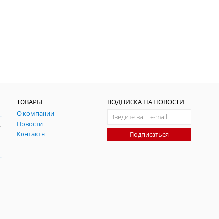
ТОВАРЫ
ПОДПИСКА НА НОВОСТИ
О компании
ния и симуляции ГНСС
Новости
радительных помех
Контакты
Подписаться
-помех
оаксиальные