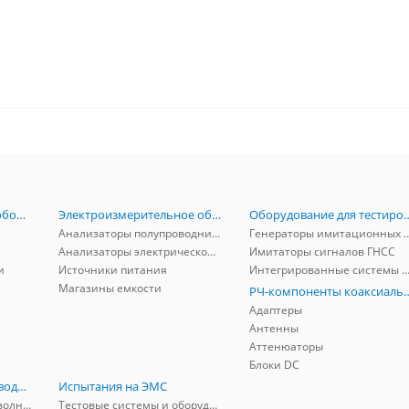
Радиоизмерительное оборудование
Электроизмерительное оборудование
Оборудование для тестирова
Анализаторы полупроводников
Генераторы имитационных и заг
Анализаторы электрической мощности
Имитаторы сигналов ГНСС
и
Источники питания
Интегрированные системы защиты от ГНСС
Магазины емкости
РЧ-компоненты к
Адаптеры
Антенны
Аттенюаторы
Блоки DC
РЧ-компоненты волноводные
Испытания на ЭМС
Адаптеры коаксиально-волноводные
Тестовые системы и оборудование