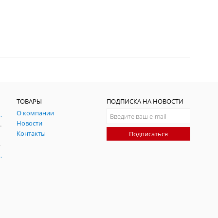
ТОВАРЫ
ПОДПИСКА НА НОВОСТИ
О компании
ния и симуляции ГНСС
Новости
радительных помех
Контакты
Подписаться
-помех
оаксиальные