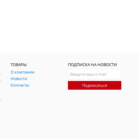
ТОВАРЫ
ПОДПИСКА НА НОВОСТИ
О компании
ния и симуляции ГНСС
Новости
радительных помех
Контакты
Подписаться
-помех
оаксиальные