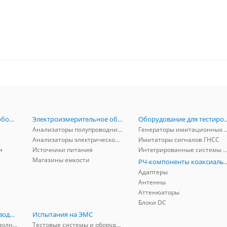
Радиоизмерительное оборудование
Электроизмерительное оборудование
Оборудование для тестирова
Анализаторы полупроводников
Генераторы имитационных и заг
Анализаторы электрической мощности
Имитаторы сигналов ГНСС
и
Источники питания
Интегрированные системы защиты от ГНСС
Магазины емкости
РЧ-компоненты к
Адаптеры
Антенны
Аттенюаторы
Блоки DC
РЧ-компоненты волноводные
Испытания на ЭМС
Адаптеры коаксиально-волноводные
Тестовые системы и оборудование