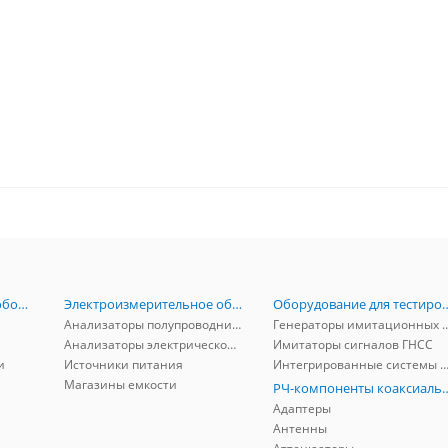
Радиоизмерительное оборудование
Электроизмерительное оборудование
Оборудование для тестирова
Анализаторы полупроводников
Генераторы имитационных и заг
Анализаторы электрической мощности
Имитаторы сигналов ГНСС
и
Источники питания
Интегрированные системы защиты от ГНСС
Магазины емкости
РЧ-компоненты к
Адаптеры
Антенны