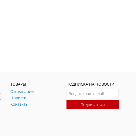
ТОВАРЫ
ПОДПИСКА НА НОВОСТИ
О компании
ния и симуляции ГНСС
Новости
радительных помех
Контакты
Подписаться
-помех
оаксиальные