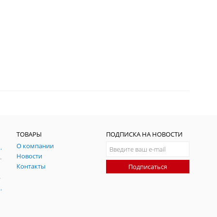
ТОВАРЫ
ПОДПИСКА НА НОВОСТИ
О компании
ния и симуляции ГНСС
Новости
радительных помех
Контакты
Подписаться
-помех
оаксиальные