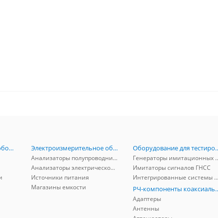
Радиоизмерительное оборудование
Электроизмерительное оборудование
Оборудование для тестирова
Анализаторы полупроводников
Генераторы имитационных и заг
Анализаторы электрической мощности
Имитаторы сигналов ГНСС
и
Источники питания
Интегрированные системы защиты от ГНСС
Магазины емкости
РЧ-компоненты к
Адаптеры
Антенны