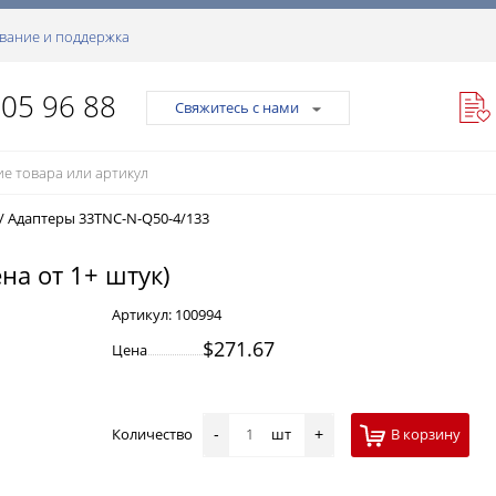
вание и поддержка
105 96 88
Свяжитесь с нами
/
Адаптеры 33TNC-N-Q50-4/133
на от 1+ штук)
Артикул:
100994
$271.67
Цена
Количество
шт
В корзину
-
+