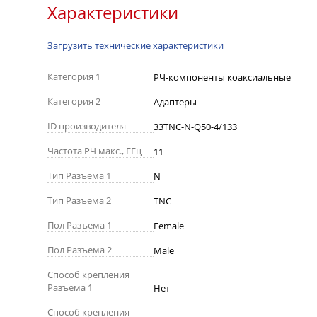
Характеристики
Загрузить технические характеристики
Категория 1
РЧ-компоненты коаксиальные
Категория 2
Адаптеры
ID производителя
33TNC-N-Q50-4/133
Частота РЧ макс., ГГц
11
Тип Разъема 1
N
Тип Разъема 2
TNC
Пол Разъема 1
Female
Пол Разъема 2
Male
Способ крепления
Разъема 1
Нет
Способ крепления