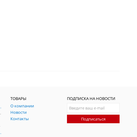
ТОВАРЫ
ПОДПИСКА НА НОВОСТИ
О компании
ния и симуляции ГНСС
Новости
радительных помех
Контакты
Подписаться
-помех
оаксиальные