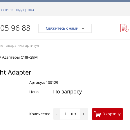
вание и поддержка
105 96 88
Свяжитесь с нами
/
Адаптеры C18F-29M
ht Adapter
Артикул:
100129
По запросу
Цена
Количество
шт
В корзину
-
+