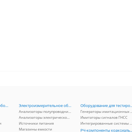
Радиоизмерительное оборудование
Электроизмерительное оборудование
Оборудование для тестирова
Анализаторы полупроводников
Генераторы имитационных и заг
Анализаторы электрической мощности
Имитаторы сигналов ГНСС
и
Источники питания
Интегрированные системы защиты от ГНСС
Магазины емкости
РЧ-компоненты к