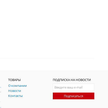
ТОВАРЫ
ПОДПИСКА НА НОВОСТИ
О компании
ния и симуляции ГНСС
Новости
радительных помех
Контакты
Подписаться
-помех
оаксиальные