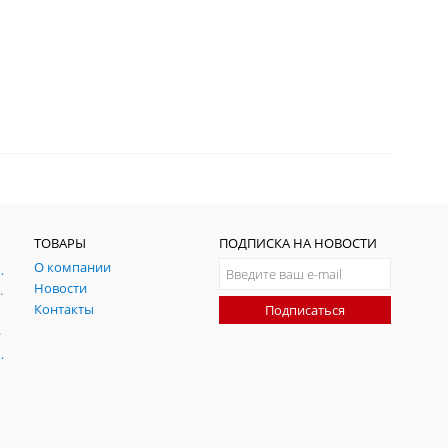
ТОВАРЫ
ПОДПИСКА НА НОВОСТИ
О компании
ния и симуляции ГНСС
Новости
радительных помех
Контакты
Подписаться
-помех
оаксиальные