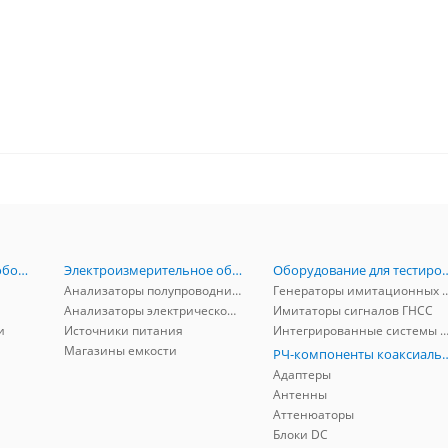
Радиоизмерительное оборудование
Электроизмерительное оборудование
Оборудование для тестирова
Анализаторы полупроводников
Генераторы имитационных и заг
Анализаторы электрической мощности
Имитаторы сигналов ГНСС
и
Источники питания
Интегрированные системы защиты от ГНСС
Магазины емкости
РЧ-компоненты к
Адаптеры
Антенны
Аттенюаторы
Блоки DC