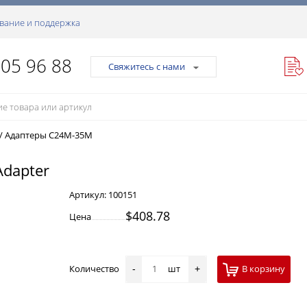
вание и поддержка
105 96 88
Свяжитесь с нами
/
Адаптеры C24M-35M
Adapter
Артикул:
100151
$408.78
Цена
Количество
шт
В корзину
-
+