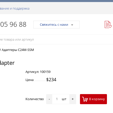
вание и поддержка
105 96 88
Свяжитесь с нами
/
Адаптеры C24M-SSM
dapter
Артикул:
100159
$234
Цена
Количество
шт
В корзину
-
+