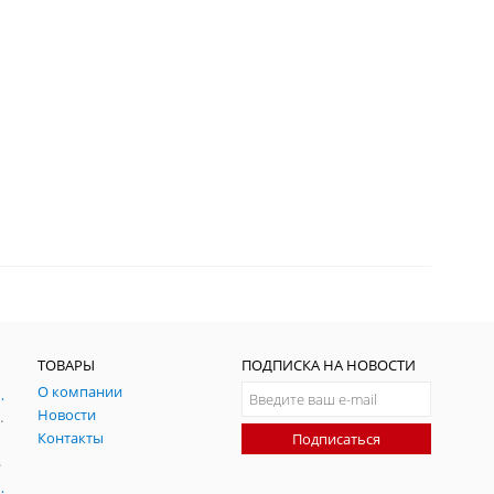
ТОВАРЫ
ПОДПИСКА НА НОВОСТИ
О компании
ния и симуляции ГНСС
Новости
радительных помех
Контакты
Подписаться
-помех
оаксиальные