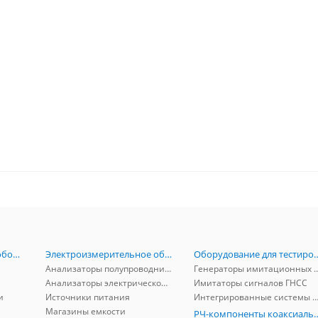
Радиоизмерительное оборудование
Электроизмерительное оборудование
Оборудование для тестирова
Анализаторы полупроводников
Генераторы имитационных и заг
Анализаторы электрической мощности
Имитаторы сигналов ГНСС
и
Источники питания
Интегрированные системы защиты от ГНСС
Магазины емкости
РЧ-компоненты к