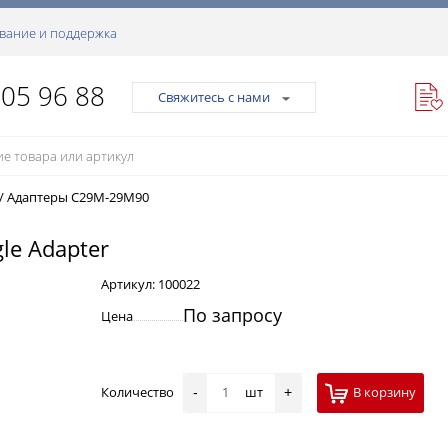
вание и поддержка
105 96 88
Свяжитесь с нами
/
Адаптеры C29M-29M90
le Adapter
Артикул:
100022
По запросу
Цена
Количество
шт
В корзину
-
+