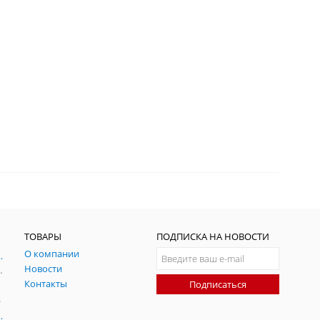
ТОВАРЫ
ПОДПИСКА НА НОВОСТИ
О компании
ния и симуляции ГНСС
Новости
радительных помех
Контакты
Подписаться
-помех
оаксиальные