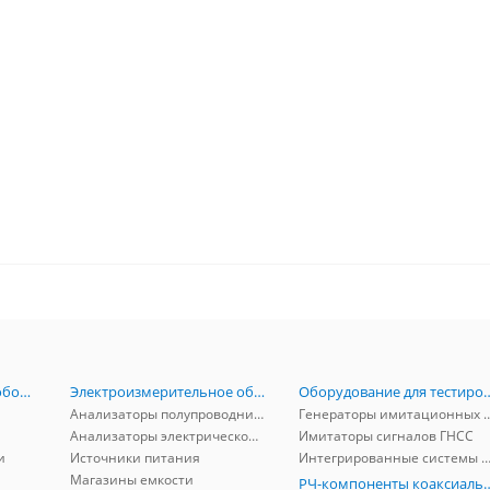
Радиоизмерительное оборудование
Электроизмерительное оборудование
Оборудование для тестирова
Анализаторы полупроводников
Генераторы имитационных и заг
Анализаторы электрической мощности
Имитаторы сигналов ГНСС
и
Источники питания
Интегрированные системы защиты от ГНСС
Магазины емкости
РЧ-компоненты к