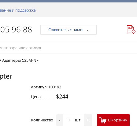
вание и поддержка
105 96 88
Свяжитесь с нами
/
Адаптеры C35M-NF
pter
Артикул:
100192
$244
Цена
Количество
шт
В корзину
-
+