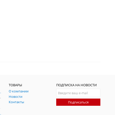
ТОВАРЫ
ПОДПИСКА НА НОВОСТИ
О компании
ния и симуляции ГНСС
Новости
радительных помех
Контакты
Подписаться
-помех
оаксиальные