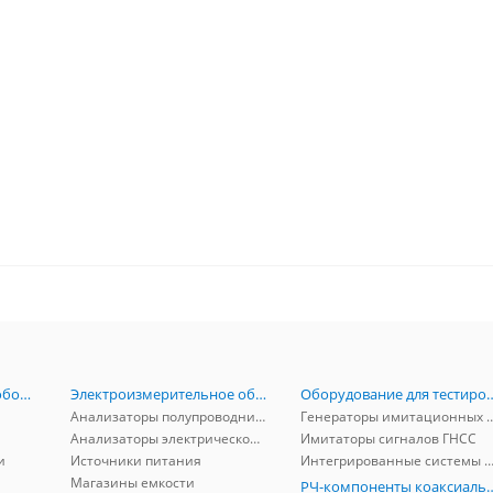
Радиоизмерительное оборудование
Электроизмерительное оборудование
Оборудование для тестирова
Анализаторы полупроводников
Генераторы имитационных и заг
Анализаторы электрической мощности
Имитаторы сигналов ГНСС
и
Источники питания
Интегрированные системы защиты от ГНСС
Магазины емкости
РЧ-компоненты к