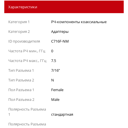
Характеристики
Категория 1
РЧ-компоненты коаксиальные
Категория 2
Адаптеры
ID производителя
C716F-NM
Частота РЧ мин., ГГц
0
Частота РЧ макс., ГГц
7.5
Тип Разъема 1
7/16”
Тип Разъема 2
N
Пол Разъема 1
Female
Пол Разъема 2
Male
Полярность Разъема
1
стандартная
Полярность Разъема