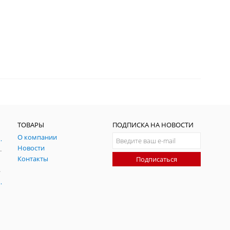
ТОВАРЫ
ПОДПИСКА НА НОВОСТИ
О компании
ния и симуляции ГНСС
Новости
радительных помех
Контакты
Подписаться
-помех
оаксиальные