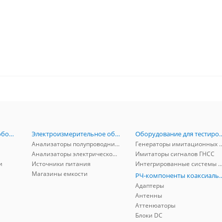
Радиоизмерительное оборудование
Электроизмерительное оборудование
Оборудование для тестирова
Анализаторы полупроводников
Генераторы имитационных и заг
Анализаторы электрической мощности
Имитаторы сигналов ГНСС
и
Источники питания
Интегрированные системы защиты от ГНСС
Магазины емкости
РЧ-компоненты к
Адаптеры
Антенны
Аттенюаторы
Блоки DC