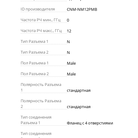
ID производителя
CNM-NM12PMB
Частота РЧ мин., ГГц
0
Частота РЧ макс., ГГц
12
Тип Разъема 1
N
Тип Разъема 2
N
Пол Разъема 1
Male
Пол Разъема 2
Male
Полярность Разъема
1
стандартная
Полярность Разъема
2
стандартная
Тип соединения
Разъема 1
Фланец с 4 отверстиями
Тип соединения