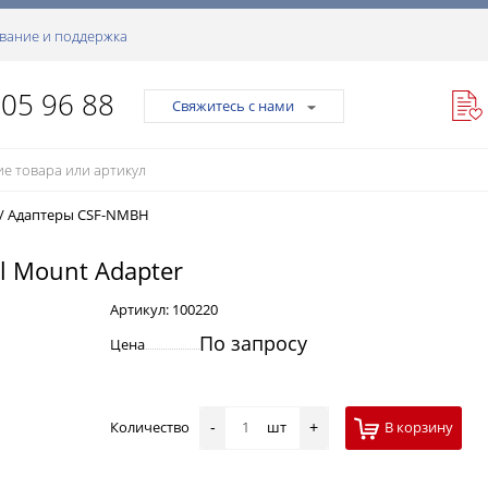
вание и поддержка
105 96 88
Свяжитесь с нами
/
Адаптеры CSF-NMBH
l Mount Adapter
Артикул:
100220
По запросу
Цена
Количество
шт
В корзину
-
+