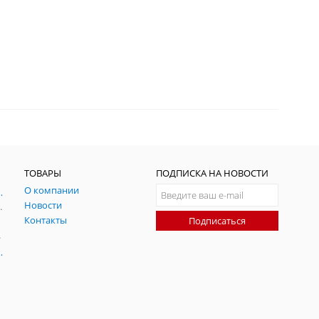
ТОВАРЫ
ПОДПИСКА НА НОВОСТИ
О компании
ния и симуляции ГНСС
Новости
радительных помех
Контакты
Подписаться
-помех
оаксиальные