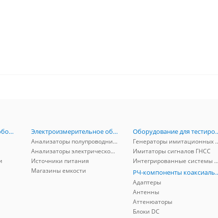
Радиоизмерительное оборудование
Электроизмерительное оборудование
Оборудование для тестирова
Анализаторы полупроводников
Генераторы имитационных и заг
Анализаторы электрической мощности
Имитаторы сигналов ГНСС
и
Источники питания
Интегрированные системы защиты от ГНСС
Магазины емкости
РЧ-компоненты к
Адаптеры
Антенны
Аттенюаторы
Блоки DC