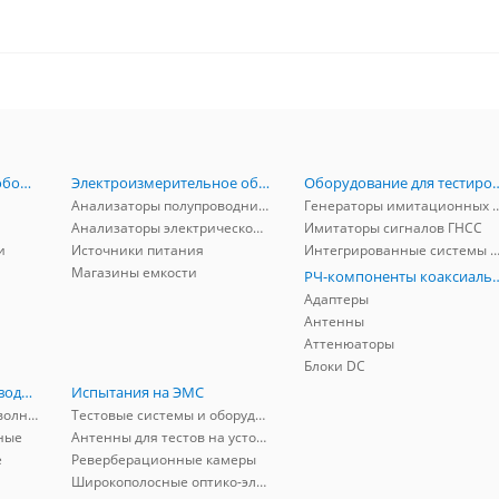
Радиоизмерительное оборудование
Электроизмерительное оборудование
Оборудование для тестирова
Анализаторы полупроводников
Генераторы имитационных и заг
Анализаторы электрической мощности
Имитаторы сигналов ГНСС
и
Источники питания
Интегрированные системы защиты от ГНСС
Магазины емкости
РЧ-компоненты к
Адаптеры
Антенны
Аттенюаторы
Блоки DC
РЧ-компоненты волноводные
Испытания на ЭМС
Адаптеры коаксиально-волноводные
Тестовые системы и оборудование
ные
Антенны для тестов на устойчивость к ЭМП
е
Реверберационные камеры
Широкополосные оптико-электрические линии