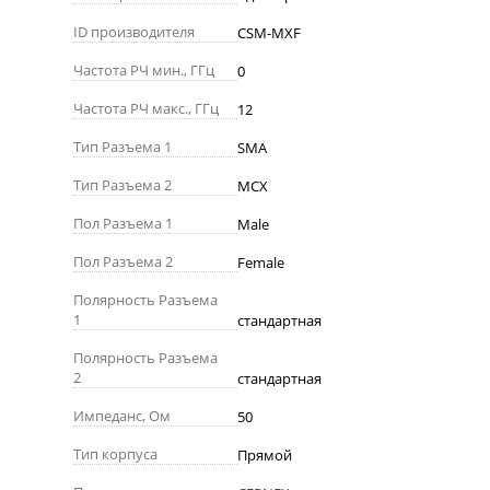
ID производителя
CSM-MXF
Частота РЧ мин., ГГц
0
Частота РЧ макс., ГГц
12
Тип Разъема 1
SMA
Тип Разъема 2
MCX
Пол Разъема 1
Male
Пол Разъема 2
Female
Полярность Разъема
1
стандартная
Полярность Разъема
2
стандартная
Импеданс, Ом
50
Тип корпуса
Прямой