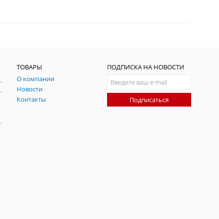
ТОВАРЫ
ПОДПИСКА НА НОВОСТИ
О компании
ния и симуляции ГНСС
Новости
радительных помех
Контакты
Подписаться
-помех
оаксиальные