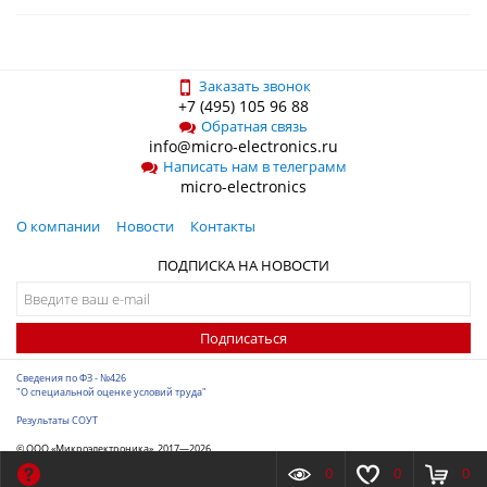
Заказать звонок
+7 (495) 105 96 88
Обратная связь
info@micro-electronics.ru
Написать нам в телеграмм
micro-electronics
О компании
Новости
Контакты
ПОДПИСКА НА НОВОСТИ
Подписаться
Сведения по ФЗ - №426
"О специальной оценке условий труда"
Результаты СОУТ
© ООО «Микроэлектроника», 2017—2026
Разработка сайта
-
ITConstruct
0
0
0