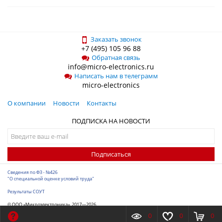
Заказать звонок
+7 (495) 105 96 88
Обратная связь
info@micro-electronics.ru
Написать нам в телеграмм
micro-electronics
О компании
Новости
Контакты
ПОДПИСКА НА НОВОСТИ
Подписаться
Сведения по ФЗ - №426
"О специальной оценке условий труда"
Результаты СОУТ
© ООО «Микроэлектроника», 2017—2026
Разработка сайта
-
ITConstruct
0
0
0