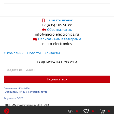
Заказать звонок
+7 (495) 105 96 88
Обратная связь
info@micro-electronics.ru
Написать нам в телеграмм
micro-electronics
О компании
Новости
Контакты
ПОДПИСКА НА НОВОСТИ
Подписаться
Сведения по ФЗ - №426
"О специальной оценке условий труда"
Результаты СОУТ
© ООО «Микроэлектроника», 2017—2026
Разработка сайта
-
ITConstruct
0
0
0