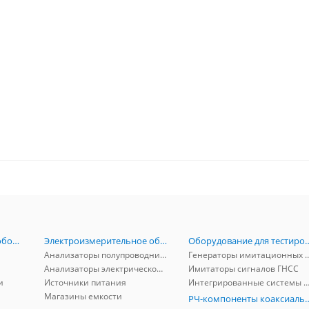
Радиоизмерительное оборудование
Электроизмерительное оборудование
Оборудование для тестирова
Анализаторы полупроводников
Генераторы имитационных и заг
Анализаторы электрической мощности
Имитаторы сигналов ГНСС
и
Источники питания
Интегрированные системы защиты от ГНСС
Магазины емкости
РЧ-компоненты к