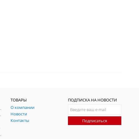
ТОВАРЫ
ПОДПИСКА НА НОВОСТИ
О компании
ния и симуляции ГНСС
Новости
радительных помех
Контакты
Подписаться
-помех
оаксиальные