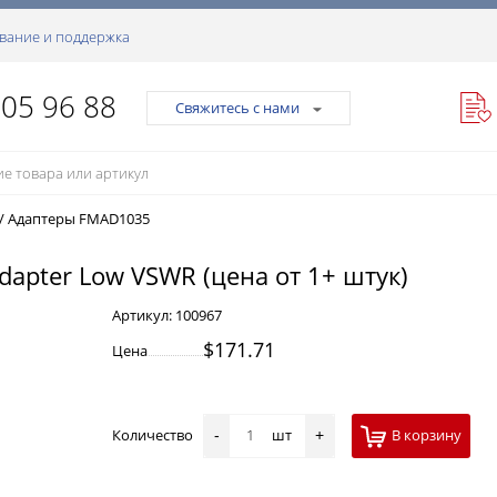
вание и поддержка
105 96 88
Свяжитесь с нами
/
Адаптеры FMAD1035
dapter Low VSWR (цена от 1+ штук)
Артикул:
100967
$171.71
Цена
Количество
шт
В корзину
-
+