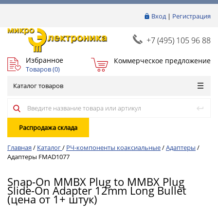
Вход
|
Регистрация
+7 (495) 105 96 88
Избранное
Коммерческое предложение
Товаров (
0
)
Каталог товаров
Распродажа склада
Главная
/
Каталог
/
РЧ-компоненты коаксиальные
/
Адаптеры
/
Адаптеры FMAD1077
Snap-On MMBX Plug to MMBX Plug
Slide-On Adapter 12mm Long Bullet
(цена от 1+ штук)