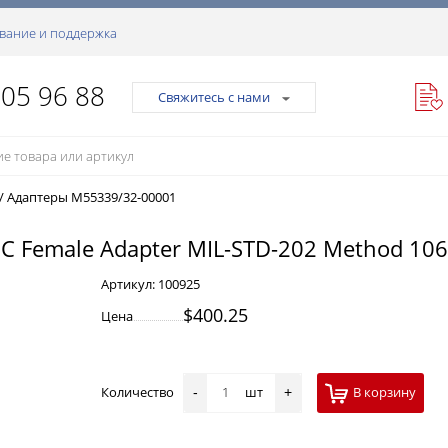
вание и поддержка
105 96 88
Свяжитесь с нами
/
Адаптеры M55339/32-00001
 Female Adapter MIL-STD-202 Method 106 
Артикул:
100925
$400.25
Цена
Количество
шт
В корзину
-
+