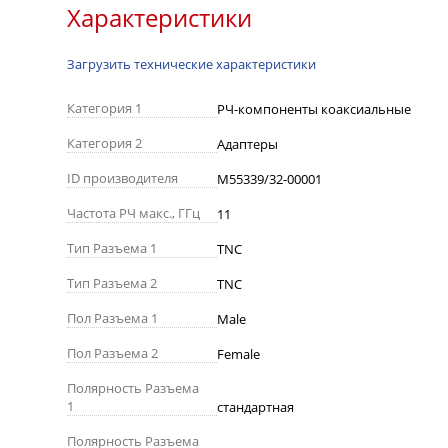
Характеристики
Загрузить технические характеристики
Категория 1
РЧ-компоненты коаксиальные
Категория 2
Адаптеры
ID производителя
M55339/32-00001
Частота РЧ макс., ГГц
11
Тип Разъема 1
TNC
Тип Разъема 2
TNC
Пол Разъема 1
Male
Пол Разъема 2
Female
Полярность Разъема
1
стандартная
Полярность Разъема