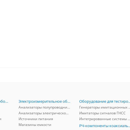
Радиоизмерительное оборудование
Электроизмерительное оборудование
Оборудование для тестирова
Анализаторы полупроводников
Генераторы имитационных и заг
Анализаторы электрической мощности
Имитаторы сигналов ГНСС
и
Источники питания
Интегрированные системы защиты от ГНСС
Магазины емкости
РЧ-компоненты к