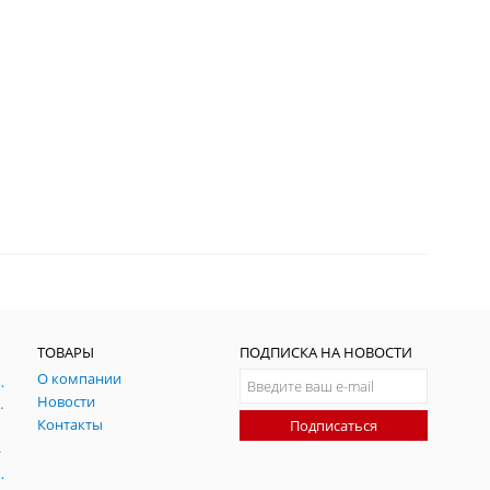
ТОВАРЫ
ПОДПИСКА НА НОВОСТИ
О компании
ния и симуляции ГНСС
Новости
радительных помех
Контакты
Подписаться
-помех
оаксиальные