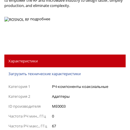
to empower the RF and microwave industry to design faster, simplify
production, and eliminate complexity.
подробнее
Характеристики
Загрузить технические характеристики
Категория 1
РЧ-компоненты коаксиальные
Категория 2
Адаптеры
ID производителя
ME0003
Частота РЧ мин., ГГц
0
Частота РЧ макс., ГГц
67