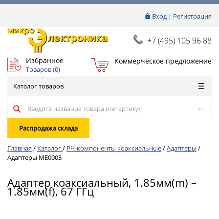
Вход
|
Регистрация
+7 (495) 105 96 88
Избранное
Коммерческое предложение
Товаров (
0
)
Каталог товаров
Распродажа склада
Главная
/
Каталог
/
РЧ-компоненты коаксиальные
/
Адаптеры
/
Адаптеры ME0003
Адаптер коаксиальный, 1.85мм(m) –
1.85мм(f), 67 ГГц