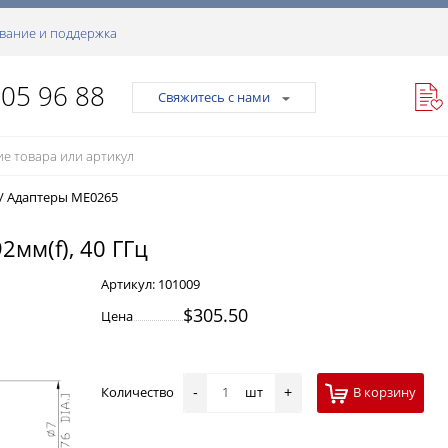
вание и поддержка
105 96 88
Свяжитесь с нами
/
Адаптеры ME0265
2мм(f), 40 ГГц
Артикул:
101009
$305.50
Цена
Количество
шт
В корзину
-
+