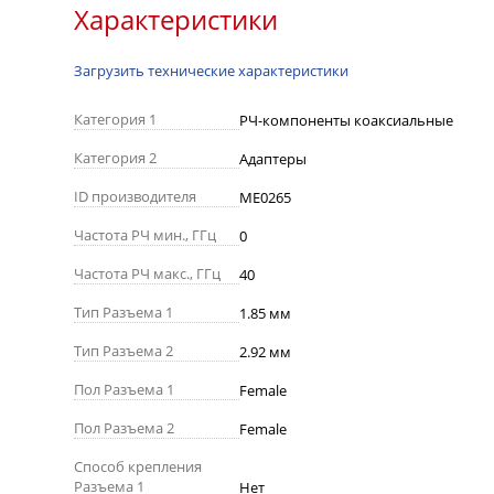
Характеристики
Загрузить технические характеристики
Категория 1
РЧ-компоненты коаксиальные
Категория 2
Адаптеры
ID производителя
ME0265
Частота РЧ мин., ГГц
0
Частота РЧ макс., ГГц
40
Тип Разъема 1
1.85 мм
Тип Разъема 2
2.92 мм
Пол Разъема 1
Female
Пол Разъема 2
Female
Способ крепления
Разъема 1
Нет