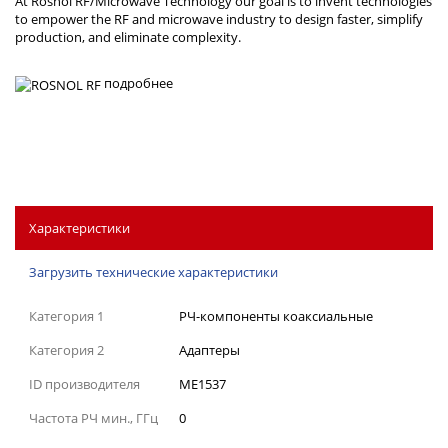
At Rosnol RF/Microwave Technology our goal is to invent technologies
to empower the RF and microwave industry to design faster, simplify
production, and eliminate complexity.
подробнее
Характеристики
Загрузить технические характеристики
Категория 1
РЧ-компоненты коаксиальные
Категория 2
Адаптеры
ID производителя
ME1537
Частота РЧ мин., ГГц
0