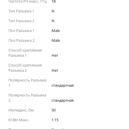
Частота РЧ макс., ГГц
18
Тип Разъема 1
N
Тип Разъема 2
N
Пол Разъема 1
Male
Пол Разъема 2
Male
Способ крепления
Разъема 1
Нет
Способ крепления
Разъема 2
Нет
Полярность Разъема
1
стандартная
Полярность Разъема
2
стандартная
Импеданс, Ом
50
КСВН Макс.
1.15