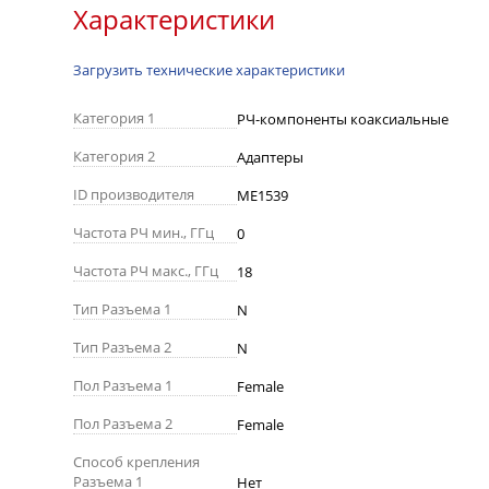
Характеристики
Загрузить технические характеристики
Категория 1
РЧ-компоненты коаксиальные
Категория 2
Адаптеры
ID производителя
ME1539
Частота РЧ мин., ГГц
0
Частота РЧ макс., ГГц
18
Тип Разъема 1
N
Тип Разъема 2
N
Пол Разъема 1
Female
Пол Разъема 2
Female
Способ крепления
Разъема 1
Нет