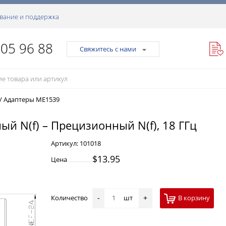
вание и поддержка
105 96 88
Свяжитесь с нами
/
Адаптеры ME1539
й N(f) – Прецизионный N(f), 18 ГГц
Артикул:
101018
$13.95
Цена
Количество
шт
В корзину
-
+