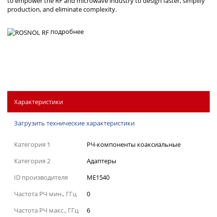
to empower the RF and microwave industry to design faster, simplify
production, and eliminate complexity.
подробнее
Характеристики
Загрузить технические характеристики
Категория 1
РЧ-компоненты коаксиальные
Категория 2
Адаптеры
ID производителя
ME1540
Частота РЧ мин., ГГц
0
Частота РЧ макс., ГГц
6