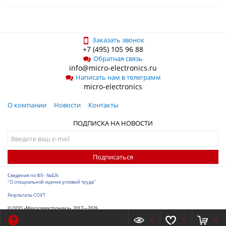
Заказать звонок
+7 (495) 105 96 88
Обратная связь
info@micro-electronics.ru
Написать нам в телеграмм
micro-electronics
О компании
Новости
Контакты
ПОДПИСКА НА НОВОСТИ
Подписаться
Сведения по ФЗ - №426
"О специальной оценке условий труда"
Результаты СОУТ
© ООО «Микроэлектроника», 2017—2026
Разработка сайта
-
ITConstruct
0
0
0