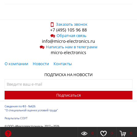
Заказать звонок
+7 (495) 105 96 88
Обратная связь
info@micro-electronics.ru
Написать нам в телеграмм
micro-electronics
О компании
Новости
Контакты
ПОДПИСКА НА НОВОСТИ
Подписаться
Сведения по ФЗ - №426
"О специальной оценке условий труда"
Результаты СОУТ
© ООО «Микроэлектроника», 2017—2026
Разработка сайта
-
ITConstruct
0
0
0