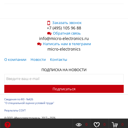
Заказать звонок
+7 (495) 105 96 88
Обратная связь
info@micro-electronics.ru
Написать нам в телеграмм
micro-electronics
О компании
Новости
Контакты
ПОДПИСКА НА НОВОСТИ
Подписаться
Сведения по ФЗ - №426
"О специальной оценке условий труда"
Результаты СОУТ
© ООО «Микроэлектроника», 2017—2026
Разработка сайта
-
ITConstruct
0
0
0