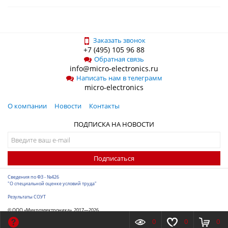
Заказать звонок
+7 (495) 105 96 88
Обратная связь
info@micro-electronics.ru
Написать нам в телеграмм
micro-electronics
О компании
Новости
Контакты
ПОДПИСКА НА НОВОСТИ
Подписаться
Сведения по ФЗ - №426
"О специальной оценке условий труда"
Результаты СОУТ
© ООО «Микроэлектроника», 2017—2026
Разработка сайта
-
ITConstruct
0
0
0