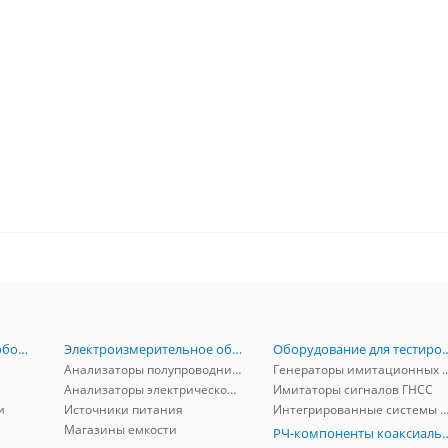
Радиоизмерительное оборудование
Электроизмерительное оборудование
Оборудование для тестирова
Анализаторы полупроводников
Генераторы имитационных и заг
Анализаторы электрической мощности
Имитаторы сигналов ГНСС
и
Источники питания
Интегрированные системы защиты от ГНСС
Магазины емкости
РЧ-компоненты к