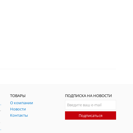
ТОВАРЫ
ПОДПИСКА НА НОВОСТИ
О компании
ния и симуляции ГНСС
Новости
радительных помех
Контакты
Подписаться
-помех
оаксиальные