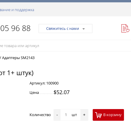
вание и поддержка
105 96 88
Свяжитесь с нами
/
Адаптеры SM2143
от 1+ штук)
Артикул:
100900
$52.07
Цена
Количество
шт
В корзину
-
+