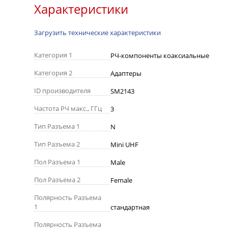
Характеристики
Загрузить технические характеристики
Категория 1
РЧ-компоненты коаксиальные
Категория 2
Адаптеры
ID производителя
SM2143
Частота РЧ макс., ГГц
3
Тип Разъема 1
N
Тип Разъема 2
Mini UHF
Пол Разъема 1
Male
Пол Разъема 2
Female
Полярность Разъема
1
стандартная
Полярность Разъема