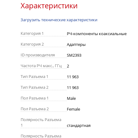
Характеристики
Загрузить технические характеристики
Категория 1
РЧ-компоненты коаксиальные
Категория 2
Адаптеры
ID производителя
SM2393
Частота РЧ макс., ГГц
2
Тип Разъема 1
11 963
Тип Разъема 2
11 963
Пол Разъема 1
Male
Пол Разъема 2
Female
Полярность Разъема
1
стандартная
Полярность Разъема