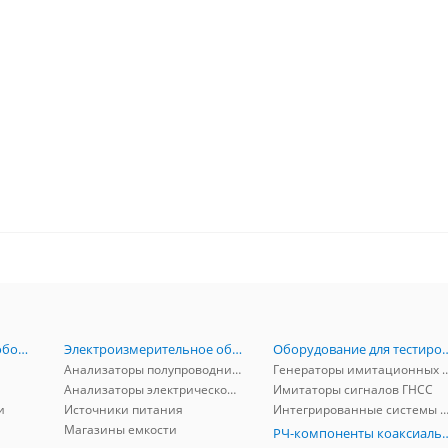
Радиоизмерительное оборудование
Электроизмерительное оборудование
Оборудование для тестирова
Анализаторы полупроводников
Генераторы имитационных и заг
Анализаторы электрической мощности
Имитаторы сигналов ГНСС
и
Источники питания
Интегрированные системы защиты от ГНСС
Магазины емкости
РЧ-компоненты к