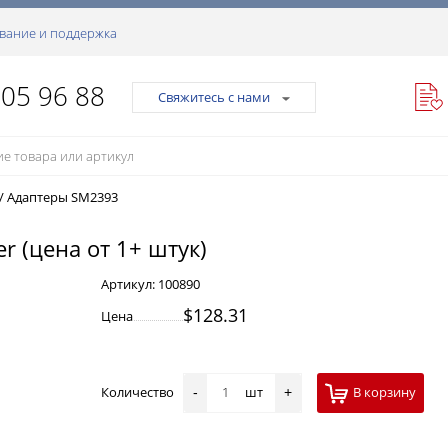
вание и поддержка
105 96 88
Свяжитесь с нами
/
Адаптеры SM2393
er (цена от 1+ штук)
Артикул:
100890
$128.31
Цена
Количество
шт
В корзину
-
+