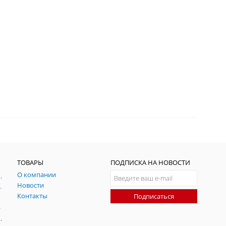
ТОВАРЫ
ПОДПИСКА НА НОВОСТИ
О компании
ния и симуляции ГНСС
Новости
радительных помех
Контакты
Подписаться
-помех
оаксиальные