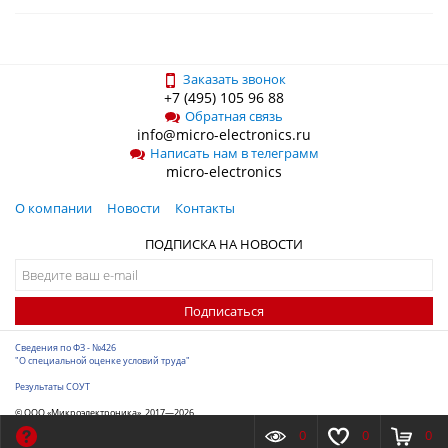
Заказать звонок
+7 (495) 105 96 88
Обратная связь
info@micro-electronics.ru
Написать нам в телеграмм
micro-electronics
О компании
Новости
Контакты
ПОДПИСКА НА НОВОСТИ
Подписаться
Сведения по ФЗ - №426
"О специальной оценке условий труда"
Результаты СОУТ
© ООО «Микроэлектроника», 2017—2026
Разработка сайта
-
ITConstruct
0
0
0