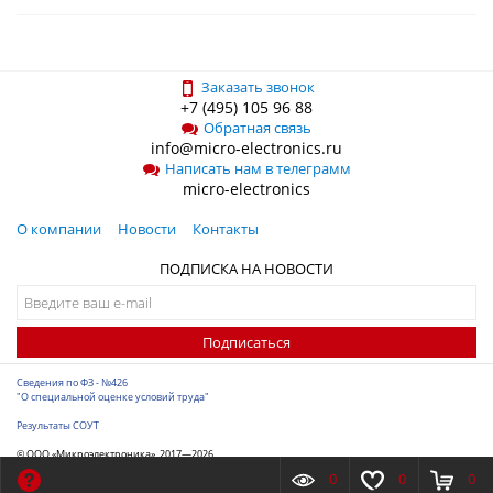
Заказать звонок
+7 (495) 105 96 88
Обратная связь
info@micro-electronics.ru
Написать нам в телеграмм
micro-electronics
О компании
Новости
Контакты
ПОДПИСКА НА НОВОСТИ
Подписаться
Сведения по ФЗ - №426
"О специальной оценке условий труда"
Результаты СОУТ
© ООО «Микроэлектроника», 2017—2026
Разработка сайта
-
ITConstruct
0
0
0