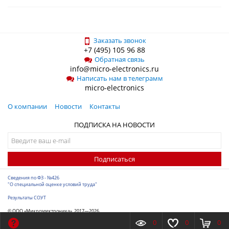
Заказать звонок
+7 (495) 105 96 88
Обратная связь
info@micro-electronics.ru
Написать нам в телеграмм
micro-electronics
О компании
Новости
Контакты
ПОДПИСКА НА НОВОСТИ
Подписаться
Сведения по ФЗ - №426
"О специальной оценке условий труда"
Результаты СОУТ
© ООО «Микроэлектроника», 2017—2026
Разработка сайта
-
ITConstruct
0
0
0