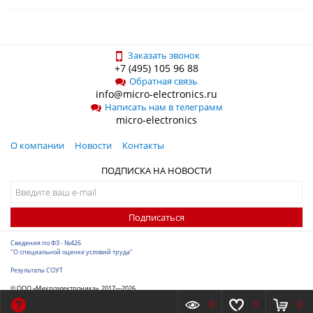
Заказать звонок
+7 (495) 105 96 88
Обратная связь
info@micro-electronics.ru
Написать нам в телеграмм
micro-electronics
О компании
Новости
Контакты
ПОДПИСКА НА НОВОСТИ
Подписаться
Сведения по ФЗ - №426
"О специальной оценке условий труда"
Результаты СОУТ
© ООО «Микроэлектроника», 2017—2026
Разработка сайта
-
ITConstruct
0
0
0